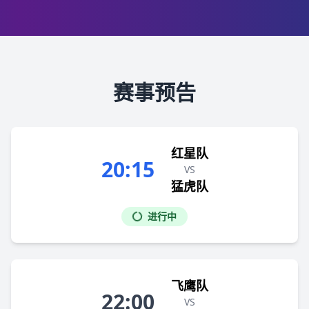
赛事预告
红星队
20:15
VS
猛虎队
进行中
飞鹰队
22:00
VS