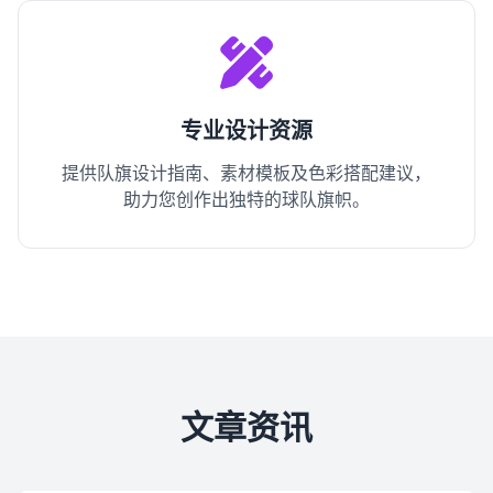
专业设计资源
提供队旗设计指南、素材模板及色彩搭配建议，
助力您创作出独特的球队旗帜。
文章资讯